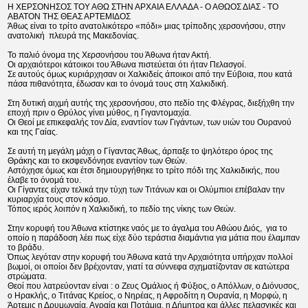
Η ΧΕΡΣΟΝΗΣΟΣ ΤΟΥ ΑΘΩ ΣΤΗΝ ΑΡΧΑΙΑ ΕΛΛΑΔΑ - Ο ΑΘΩΟΣ ΔΙΑΣ - ΤΟ
ΑΒΑΤΟΝ ΤΗΣ ΘΕΑΣ ΑΡΤΕΜΙΔΟΣ
Άθως είναι το τρίτο ανατολικότερο «πόδι» μιας τρίποδης χερσονήσου, στην
ανατολική πλευρά της Μακεδονίας.
Το παλιό όνομα της Χερσονήσου του Άθωνα ήταν Ακτή.
Οι αρχαιότεροι κάτοικοι του Άθωνα πιστεύεται ότι ήταν Πελασγοί.
Σε αυτούς όμως κυριάρχησαν οι Χαλκιδείς άποικοι από την Εύβοια, που κατά
πάσα πιθανότητα, έδωσαν και το όνομά τους στη Χαλκιδική.
Στη δυτική αιχμή αυτής της χερσονήσου, στο πεδίο της Φλέγρας, διεξήχθη την
εποχή πριν ο Θρύλος γίνει μύθος, η Γιγαντομαχία.
Οι Θεοί με επικεφαλής τον Δία, εναντίον των Γιγάντων, των υιών του Ουρανού
και της Γαίας.
Σε αυτή τη μεγάλη μάχη ο Γίγαντας Άθως, άρπαξε το ψηλότερο όρος της
Θράκης και το εκσφενδόνησε εναντίον των Θεών.
Αστόχησε όμως και έτσι δημιουργήθηκε το τρίτο πόδι της Χαλκιδικής, που
έλαβε το όνομά του.
Οι Γίγαντες είχαν τελικά την τύχη των Τιτάνων και οι Ολύμπιοι επέβαλαν την
κυριαρχία τους στον κόσμο.
Τόπος ιερός λοιπόν η Χαλκιδική, το πεδίο της νίκης των Θεών.
Στην κορυφή του Άθωνα κτίστηκε ναός με το άγαλμα του Αθώου Διός, για το
οποίο η παράδοση λέει πως είχε δύο τεράστια διαμάντια για μάτια που έλαμπαν
το βράδυ.
Όπως λεγόταν στην κορυφή του Άθωνα κατά την Αρχαιότητα υπήρχαν πολλοί
βωμοί, οι οποίοι δεν βρέχονταν, γιατί τα σύννεφα σχηματίζονταν σε κατώτερα
στρώματα.
Θεοί που λατρεύονταν είναι : ο Ζευς Ομάλιος ή Φύξιος, ο Απόλλων, ο Διόνυσος,
ο Ηρακλής, ο Τιτάνας Κρείος, ο Νηρέας, η Αφροδίτη η Ουρανία, η Μορφώ, η
Άρτεμις η Δρυμωναία, Αγραία και Ποτάμια, η Δήμητρα και άλλες πελασγικές και