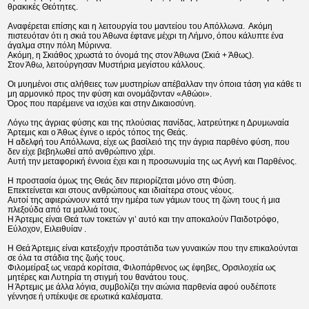
θρακικές Θεότητες.
Αναφέρεται επίσης και η λειτουργία του μαντείου του Απόλλωνα. Ακόμη
πιστευόταν ότι η σκιά του Άθωνα έφτανε μέχρι τη Λήμνο, όπου κάλυπτε ένα
άγαλμα στην πόλη Μύριννα.
Ακόμη, η Σκιάθος χρωστά το όνομά της στον Άθωνα (Σκιά + Άθως).
Στον Άθω, λειτούργησαν Μυστήρια μεγίστου κάλλους.
Οι μυημένοι στις αλήθειες των μυστηρίων απέβαλλαν την όποια τάση για κάθε τι
μη αρμονικό προς την φύση και ονομάζονταν «Αθώοι».
Όρος που παρέμεινε να ισχύει και στην Δικαιοσύνη.
Λόγω της άγριας φύσης και της πλούσιας πανίδας, λατρεύτηκε η Δρυμωναία
Άρτεμις και ο Άθως έγινε ο ιερός τόπος της Θεάς.
Η αδελφή του Απόλλωνα, είχε ως βασίλειό της την άγρια παρθένο φύση, που
δεν είχε βεβηλωθεί από ανθρώπινο χέρι.
Αυτή την μεταφορική έννοια έχει και η προσωνυμία της ως Αγνή και Παρθένος.
Η προστασία όμως της Θεάς δεν περιορίζεται μόνο στη Φύση.
Επεκτείνεται και στους ανθρώπους και ιδιαίτερα στους νέους.
Αυτοί της αφιερώνουν κατά την ημέρα των γάμων τους τη ζώνη τους ή μια
πλεξούδα από τα μαλλιά τους.
Η Άρτεμις είναι Θεά των τοκετών γι’ αυτό και την αποκαλούν Παιδοτρόφο,
Εύλοχον, Ειλειθυίαν .
Η Θεά Άρτεμις είναι κατεξοχήν προστάτιδα των γυναικών που την επικαλούνται
σε όλα τα στάδια της ζωής τους.
Φιλομείραξ ως νεαρά κορίτσια, Φιλοπάρθενος ως έφηβες, Ορσιλοχεία ως
μητέρες και Λυτηρία τη στιγμή του θανάτου τους.
Η Άρτεμις με άλλα λόγια, συμβολίζει την αιώνια παρθενία αφού ουδέποτε
γέννησε ή υπέκυψε σε ερωτικά καλέσματα.