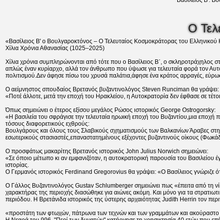
Βασίλειος Β'. 
Ο Τελ
«Βασίλειος Β' ο Βουλγαροκτόνος – Ο Τελευταίος Κοσμοκράτορας του Ελληνικού
Χίλια Χρόνια Αθανασίας (1025–2025)
Χίλια χρόνια συμπληρώνονται από τότε που ο Βασίλειος Β΄, ο σκληροτράχηλος στ
απλώς έναν κυρίαρχο, αλλά τον άνθρωπο που ύψωσε για τελευταία φορά τον Αυτο
πολιτισμού.Δεν άφησε πίσω του χρυσά παλάτια,άφησε ένα κράτος αρραγές, εύρω
Ο αείμνηστος σπουδαίος Βρετανός βυζαντινολόγος Steven Runciman θα γράψει:
«Ποτέ άλλοτε, μετά την εποχή του Ηρακλείου, η Αυτοκρατορία δεν έφθασε σε τέτοι
Όπως σημειώνει ο έτερος εξίσου μεγάλος Ρώσος ιστορικός George Ostrogorsky:
«Η βασιλεία του σφράγισε την τελευταία ηρωική εποχή του Βυζαντίου,μια εποχή π
τόσους διαφορετικούς εχθρούς:
Βουλγάρους και όλους τους Σλαβικούς σχηματισμούς των Βαλκανίων Άραβες στη Σ
εσωτερικούς στασιαστές,επαναστατημένους εξέχοντες βυζαντινούς οίκους (Φωκάδ
Ο προσφάτως μακαρίτης Βρετανός ιστορικός John Julius Norwich σημειώνει:
«Σε όποιο μέτωπο κι αν εμφανιζόταν, η αυτοκρατορική παρουσία του Βασιλείου έγ
ιστορίας.
Ο Γερμανός ιστορικός Ferdinand Gregorovius θα γράψει: «Ο Βασίλειος γνώριζε ό
Ο Γάλλος Βυζαντινολόγος Gustav Schlumberger σημειώνει πως «έπειτα από τη νίκη
χαρακτήρας της περιοχής διασώθηκε για αιώνες ακόμη. Και μόνο για τα στρατιωτικ
περιόδου. Η Βρετάνιδα ιστορικός της ύστερης αρχαιότητας Judith Herrin τον περι
«προστάτη των φτωχών, πάτρωνα των τεχνών και των γραμμάτων και ακούραστο 