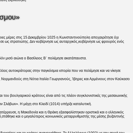
ιανή Βιβλιοθήκη
όσμου»
οιες μέρες στις 15 Δεκεμβρίου 1025 η Κωνσταντινούπολη αποχαιρέτησε όχι
ησε ως στρατιώτης. Δεν κυβέρνησε ως αυταρχικός,κυβέρνησε ως φρουρός ενός
χεδόν μισό αιώνα ο Βασίλειος Β΄ πολέμησε ακατάπαυστα.
ι άλλος αυτοκράτορας στην παγκόσμια ιστορία που να πολέμησε και να νίκησε
ς Νορμανδούς στη Νότια Ιταλία Γεωργιανούς, Ίβηρες και Αρμένιους στον Καύκασο
αι του βουλγαρικού κράτους είναι από τις πλέον συγκλονιστικές της μεσαιωνικής
ων Σλάβων». Η μάχη στο Κλειδί (1014) υπήρξε καταλυτική.
ατέρρευσε, η Μακεδονία και η Θράκη εξασφαλίστηκαν οριστικά και ο ελληνικός
κεί,στάθηκε και ο μεγαλύτερος κοινωνικός μεταρρυθμιστής της μέσης βυζαντινής