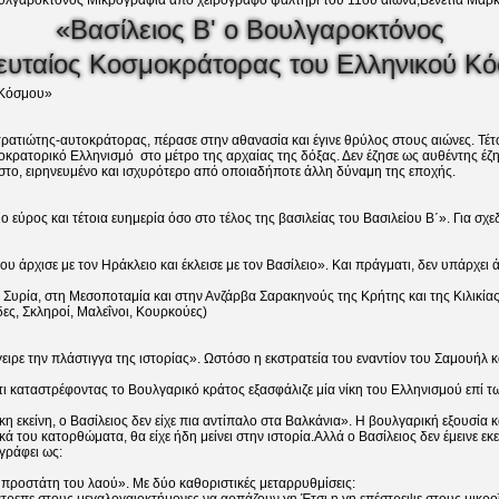
Βουλγαροκτονος Μικρογραφία από χειρόγραφο ψαλτήρι του 11ου αιώνα,Βενετία Μαρκ
«Βασίλειος Β' ο Βουλγαροκτόνος
ευταίος Κοσμοκράτορας του Ελληνικού Κ
 Κόσμου»
ρατιώτης-αυτοκράτορας, πέρασε στην αθανασία και έγινε θρύλος στους αιώνες. Τέτ
κρατορικό Ελληνισμό στο μέτρο της αρχαίας της δόξας. Δεν έζησε ως αυθέντης έζ
στο, ειρηνευμένο και ισχυρότερο από οποιαδήποτε άλλη δύναμη της εποχής.
ο εύρος και τέτοια ευημερία όσο στο τέλος της βασιλείας του Βασιλείου Β΄». Για σ
ου άρχισε με τον Ηράκλειο και έκλεισε με τον Βασίλειο». Και πράγματι, δεν υπάρχε
υρία, στη Μεσοποταμία και στην Ανζάρβα Σαρακηνούς της Κρήτης και της Κιλικία
ες, Σκληροί, Μαλεΐνοι, Κουρκούες)
ειρε την πλάστιγγα της ιστορίας». Ωστόσο η εκστρατεία του εναντίον του Σαμουήλ κ
τι καταστρέφοντας το Βουλγαρικό κράτος εξασφάλιζε μία νίκη του Ελληνισμού επί τ
 εκείνη, ο Βασίλειος δεν είχε πια αντίπαλο στα Βαλκάνια». Η βουλγαρική εξουσία κ
ά του κατορθώματα, θα είχε ήδη μείνει στην ιστορία.Αλλά ο Βασίλειος δεν έμεινε ε
γράφει ως:
προστάτη του λαού». Με δύο καθοριστικές μεταρρυθμίσεις: