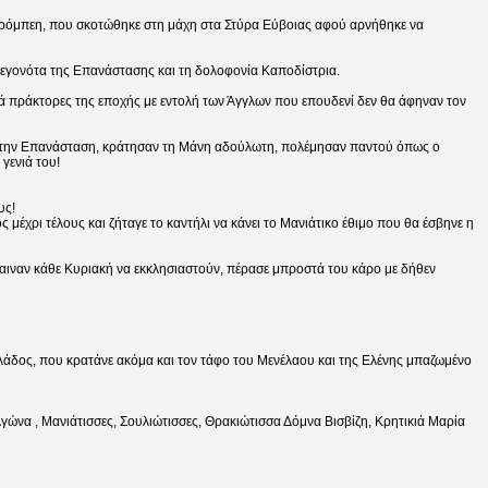
ετρόμπεη, που σκοτώθηκε στη μάχη στα Στύρα Εύβοιας αφού αρνήθηκε να
 γεγονότα της Επανάστασης και τη δολοφονία Καποδίστρια.
ά πράκτορες της εποχής με εντολή των Άγγλων που επουδενί δεν θα άφηναν τον
ησαν την Επανάσταση, κράτησαν τη Μάνη αδούλωτη, πολέμησαν παντού όπως ο
γενιά του!
υς!
μέχρι τέλους και ζήταγε το καντήλι να κάνει το Μανιάτικο έθιμο που θα έσβηνε η
αιναν κάθε Κυριακή να εκκλησιαστούν, πέρασε μπροστά του κάρο με δήθεν
ς Ελλάδος, που κρατάνε ακόμα και τον τάφο του Μενέλαου και της Ελένης μπαζωμένο
 Αγώνα , Μανιάτισσες, Σουλιώτισσες, Θρακιώτισσα Δόμνα Βισβίζη, Κρητικιά Μαρία