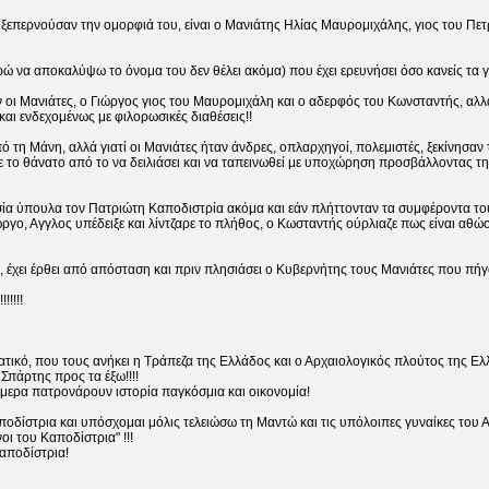
 ξεπερνούσαν την ομορφιά του, είναι ο Μανιάτης Ηλίας Μαυρομιχάλης, γιος του Π
ρώ να αποκαλύψω το όνομα του δεν θέλει ακόμα) που έχει ερευνήσει όσο κανείς τα
 οι Μανιάτες, ο Γιώργος γιος του Μαυρομιχάλη και ο αδερφός του Κωνσταντής, αλλ
αι ενδεχομένως με φιλορωσικές διαθέσεις!!
 από τη Μάνη, αλλά γιατί οι Μανιάτες ήταν άνδρες, οπλαρχηγοί, πολεμιστές, ξεκίν
 το θάνατο από το να δειλιάσει και να ταπεινωθεί με υποχώρηση προσβάλλοντας τη 
ία ύπουλα τον Πατριώτη Καποδιστρία ακόμα και εάν πλήττονταν τα συμφέροντα το
ο, Αγγλος υπέδειξε και λίντζαρε το πλήθος, ο Κωσταντής ούρλιαζε πως είναι αθώος 
έχει έρθει από απόσταση και πριν πλησιάσει ο Κυβερνήτης τους Μανιάτες που πήγ
!!!!!
ικιοκρατικό, που τους ανήκει η Τράπεζα της Ελλάδος και ο Αρχαιολογικός πλούτος τη
 Σπάρτης προς τα έξω!!!!
ήμερα πατρονάρουν ιστορία παγκόσμια και οικονομία!
Καποδίστρια και υπόσχομαι μόλις τελειώσω τη Μαντώ και τις υπόλοιπες γυναίκες του
ι του Καποδίστρια" !!!
αποδίστρια!