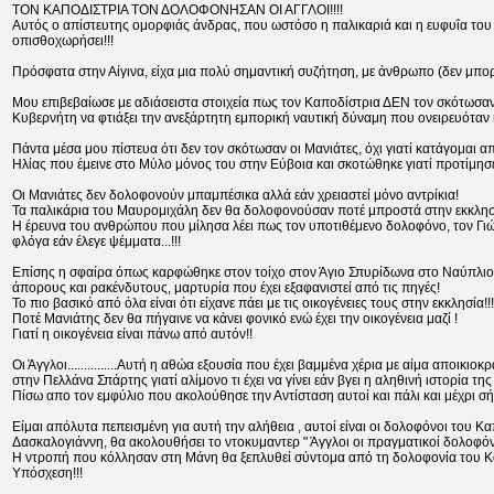
ΤΟΝ ΚΑΠΟΔΙΣΤΡΙΑ ΤΟΝ ΔΟΛΟΦΟΝΗΣΑΝ ΟΙ ΑΓΓΛΟΙ!!!!
Αυτός ο απίστευτης ομορφιάς άνδρας, που ωστόσο η παλικαριά και η ευφυΐα του
οπισθοχωρήσει!!!
Πρόσφατα στην Αίγινα, είχα μια πολύ σημαντική συζήτηση, με άνθρωπο (δεν μπο
Μου επιβεβαίωσε με αδιάσειστα στοιχεία πως τον Καποδίστρια ΔΕΝ τον σκότωσαν
Κυβερνήτη να φτιάξει την ανεξάρτητη εμπορική ναυτική δύναμη που ονειρευόταν κ
Πάντα μέσα μου πίστευα ότι δεν τον σκότωσαν οι Μανιάτες, όχι γιατί κατάγομαι
Ηλίας που έμεινε στο Μύλο μόνος του στην Εύβοια και σκοτώθηκε γιατί προτίμησε
Οι Μανιάτες δεν δολοφονούν μπαμπέσικα αλλά εάν χρειαστεί μόνο αντρίκια!
Τα παλικάρια του Μαυρομιχάλη δεν θα δολοφονούσαν ποτέ μπροστά στην εκκλησ
Η έρευνα του ανθρώπου που μίλησα λέει πως τον υποτιθέμενο δολοφόνο, τον Γιώργ
φλόγα εάν έλεγε ψέμματα...!!!
Επίσης η σφαίρα όπως καρφώθηκε στον τοίχο στον Άγιο Σπυρίδωνα στο Ναύπλιο, 
άπορους και ρακένδυτους, μαρτυρία που έχει εξαφανιστεί από τις πηγές!
Το πιο βασικό από όλα είναι ότι είχανε πάει με τις οικογένειες τους στην εκκλησία!!!!!
Ποτέ Μανιάτης δεν θα πήγαινε να κάνει φονικό ενώ έχει την οικογένεια μαζί !
Γιατί η οικογένεια είναι πάνω από αυτόν!!
Οι Άγγλοι...............Αυτή η αθώα εξουσία που έχει βαμμένα χέρια με αίμα απο
στην Πελλάνα Σπάρτης γιατί αλίμονο τι έχει να γίνει εάν βγει η αληθινή ιστορία της
Πίσω απο τον εμφύλιο που ακολούθησε την Αντίσταση αυτοί και πάλι και μέχρι σ
Είμαι απόλυτα πεπεισμένη για αυτή την αλήθεια , αυτοί είναι οι δολοφόνοι του 
Δασκαλογιάννη, θα ακολουθήσει το ντοκυμαντερ " Άγγλοι οι πραγματικοί δολοφόνο
Η ντροπή που κόλλησαν στη Μάνη θα ξεπλυθεί σύντομα από τη δολοφονία του Κ
Υπόσχεση!!!