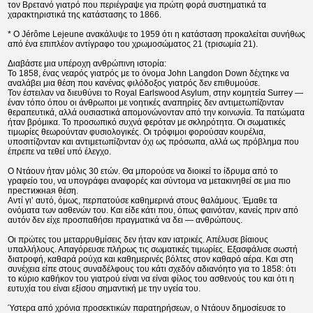
τον Βρετανό γιατρό που περιέγραψε για πρώτη φορά συστηματικά τα
χαρακτηριστικά της κατάστασης το 1866.
* Ο Jérôme Lejeune ανακάλυψε το 1959 ότι η κατάσταση προκαλείται συνήθως
από ένα επιπλέον αντίγραφο του χρωμοσώματος 21 (τρισωμία 21).
Διαβάστε μια υπέροχη ανθρώπινη ιστορία:
Το 1858, ένας νεαρός γιατρός με το όνομα John Langdon Down δέχτηκε να
αναλάβει μια θέση που κανένας φιλόδοξος γιατρός δεν επιθυμούσε.
Τον έστειλαν να διευθύνει το Royal Earlswood Asylum, στην κομητεία Surrey —
έναν τόπο όπου οι άνθρωποι με νοητικές αναπηρίες δεν αντιμετωπίζονταν
θεραπευτικά, αλλά ουσιαστικά απομονώνονταν από την κοινωνία. Τα πατώματα
ήταν βρόμικα. Το προσωπικό συχνά φερόταν με σκληρότητα. Οι σωματικές
τιμωρίες θεωρούνταν φυσιολογικές. Οι τρόφιμοι φορούσαν κουρέλια,
υποσιτίζονταν και αντιμετωπίζονταν όχι ως πρόσωπα, αλλά ως πρόβλημα που
έπρεπε να τεθεί υπό έλεγχο.
Ο Ντάουν ήταν μόλις 30 ετών. Θα μπορούσε να διοικεί το ίδρυμα από το
γραφείο του, να υπογράφει αναφορές και σύντομα να μετακινηθεί σε μια πιο
престижная θέση.
Αντί γι’ αυτό, όμως, περπατούσε καθημερινά στους θαλάμους. Έμαθε τα
ονόματα των ασθενών του. Και είδε κάτι που, όπως φαινόταν, κανείς πριν από
αυτόν δεν είχε προσπαθήσει πραγματικά να δει — ανθρώπους.
Οι πρώτες του μεταρρυθμίσεις δεν ήταν καν ιατρικές. Απέλυσε βίαιους
υπαλλήλους. Απαγόρευσε πλήρως τις σωματικές τιμωρίες. Εξασφάλισε σωστή
διατροφή, καθαρά ρούχα και καθημερινές βόλτες στον καθαρό αέρα. Και στη
συνέχεια είπε στους συναδέλφους του κάτι σχεδόν αδιανόητο για το 1858: ότι
το κύριο καθήκον του γιατρού είναι να είναι φίλος του ασθενούς του και ότι η
ευτυχία του είναι εξίσου σημαντική με την υγεία του.
Ύστερα από χρόνια προσεκτικών παρατηρήσεων, ο Ντάουν δημοσίευσε το