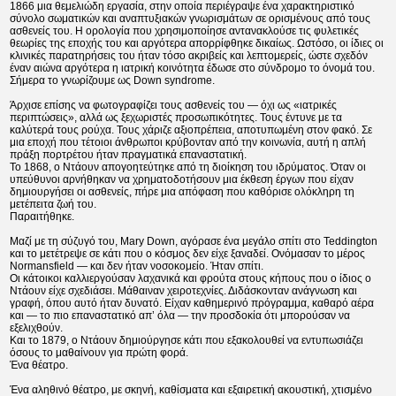
1866 μια θεμελιώδη εργασία, στην οποία περιέγραψε ένα χαρακτηριστικό
σύνολο σωματικών και αναπτυξιακών γνωρισμάτων σε ορισμένους από τους
ασθενείς του. Η ορολογία που χρησιμοποίησε αντανακλούσε τις φυλετικές
θεωρίες της εποχής του και αργότερα απορρίφθηκε δικαίως. Ωστόσο, οι ίδιες οι
κλινικές παρατηρήσεις του ήταν τόσο ακριβείς και λεπτομερείς, ώστε σχεδόν
έναν αιώνα αργότερα η ιατρική κοινότητα έδωσε στο σύνδρομο το όνομά του.
Σήμερα το γνωρίζουμε ως Down syndrome.
Άρχισε επίσης να φωτογραφίζει τους ασθενείς του — όχι ως «ιατρικές
περιπτώσεις», αλλά ως ξεχωριστές προσωπικότητες. Τους έντυνε με τα
καλύτερά τους ρούχα. Τους χάριζε αξιοπρέπεια, αποτυπωμένη στον φακό. Σε
μια εποχή που τέτοιοι άνθρωποι κρύβονταν από την κοινωνία, αυτή η απλή
πράξη πορτρέτου ήταν πραγματικά επαναστατική.
Το 1868, ο Ντάουν απογοητεύτηκε από τη διοίκηση του ιδρύματος. Όταν οι
υπεύθυνοι αρνήθηκαν να χρηματοδοτήσουν μια έκθεση έργων που είχαν
δημιουργήσει οι ασθενείς, πήρε μια απόφαση που καθόρισε ολόκληρη τη
μετέπειτα ζωή του.
Παραιτήθηκε.
Μαζί με τη σύζυγό του, Mary Down, αγόρασε ένα μεγάλο σπίτι στο Teddington
και το μετέτρεψε σε κάτι που ο κόσμος δεν είχε ξαναδεί. Ονόμασαν το μέρος
Normansfield — και δεν ήταν νοσοκομείο. Ήταν σπίτι.
Οι κάτοικοι καλλιεργούσαν λαχανικά και φρούτα στους κήπους που ο ίδιος ο
Ντάουν είχε σχεδιάσει. Μάθαιναν χειροτεχνίες. Διδάσκονταν ανάγνωση και
γραφή, όπου αυτό ήταν δυνατό. Είχαν καθημερινό πρόγραμμα, καθαρό αέρα
και — το πιο επαναστατικό απ’ όλα — την προσδοκία ότι μπορούσαν να
εξελιχθούν.
Και το 1879, ο Ντάουν δημιούργησε κάτι που εξακολουθεί να εντυπωσιάζει
όσους το μαθαίνουν για πρώτη φορά.
Ένα θέατρο.
Ένα αληθινό θέατρο, με σκηνή, καθίσματα και εξαιρετική ακουστική, χτισμένο