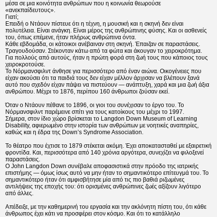
μέσα σε μια κοινότητα ανθρώπων που η κοινωνία θεωρούσε
«ανεκπαίδευτους».
Γιατί;
Επειδή ο Ντάουν πίστευε ότι η τέχνη, η μουσική και η σκηνή δεν είναι
πολυτέλεια. Είναι ανάγκη. Είναι μέρος της ανθρώπινης φύσης. Και οι ασθενείς
του, όπως επέμενε, ήταν πλήρως ανθρώπινα όντα.
Κάθε εβδομάδα, οι κάτοικοι ανέβαιναν στη σκηνή. Έπαιζαν σε παραστάσεις.
Τραγουδούσαν. Στέκονταν κάτω από τα φώτα και άκουγαν το χειροκρότημα.
Για πολλούς από αυτούς, ήταν η πρώτη φορά στη ζωή τους που κάποιος τους
χειροκροτούσε.
Το Νόρμανσφιλντ άνθησε για περισσότερο από έναν αιώνα. Οικογένειες που
είχαν ακούσει ότι τα παιδιά τους δεν είχαν μέλλον άρχισαν να βλέπουν ξανά
αυτό που σχεδόν είχαν πάψει να πιστεύουν — ανάπτυξη, χαρά και μια ζωή άξια
ανθρώπου. Μέχρι το 1876, περίπου 160 άνθρωποι ζούσαν εκεί.
Όταν ο Ντάουν πέθανε το 1896, οι γιοι του συνέχισαν το έργο του. Το
Νόρμανσφιλντ παρέμεινε σπίτι για τους κατοίκους του μέχρι το 1997.
Σήμερα, στον ίδιο χώρο βρίσκεται το Langdon Down Museum of Learning
Disability, αφιερωμένο στην ιστορία των ανθρώπων με νοητικές αναπηρίες,
καθώς και η έδρα της Down’s Syndrome Association.
Το θέατρο που έχτισε το 1879 στέκεται ακόμη. Έχει αποκατασταθεί με εξαιρετική
φροντίδα. Και, περισσότερα από 140 χρόνια αργότερα, συνεχίζει να φιλοξενεί
παραστάσεις.
Ο John Langdon Down συνέβαλε αποφασιστικά στην πρόοδο της ιατρικής
επιστήμης — όμως ίσως αυτό να μην ήταν το σημαντικότερο επίτευγμά του. Το
σημαντικότερο ήταν ότι αμφισβήτησε μία από τις πιο βαθιά ριζωμένες
αντιλήψεις της εποχής του: ότι ορισμένες ανθρώπινες ζωές αξίζουν λιγότερο
από άλλες.
Απέδειξε, με την καθημερινή του εργασία και την ακλόνητη πίστη του, ότι κάθε
άνθρωπος έχει κάτι να προσφέρει στον κόσμο. Και ότι το κατάλληλο